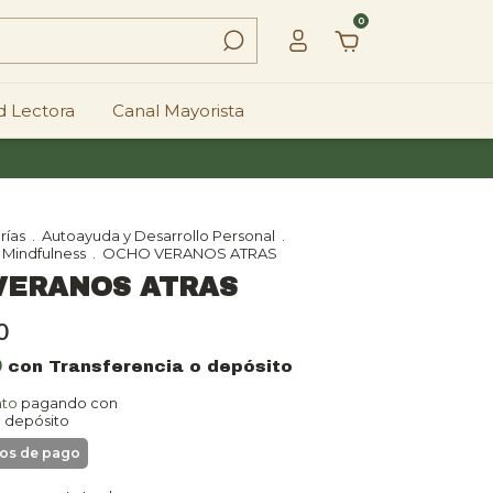
0
 Lectora
Canal Mayorista
rías
.
Autoayuda y Desarrollo Personal
.
y Mindfulness
.
OCHO VERANOS ATRAS
VERANOS ATRAS
0
0
con
Transferencia o depósito
nto
pagando con
o depósito
detalles