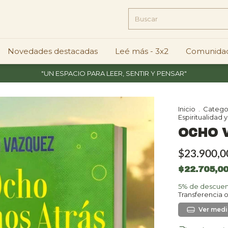
Novedades destacadas
Leé más - 3x2
Comunidad
"UN ESPACIO PARA LEER, SENTIR Y PENSAR"
Inicio
.
Catego
Espiritualidad 
OCHO 
$23.900,0
$22.705,0
5% de descue
Transferencia 
Ver más 