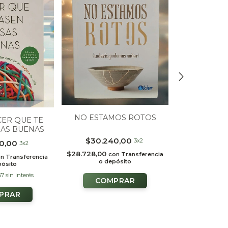
NO ESTAMOS ROTOS
QUERIDA Y
ER QUE TE
QUE 
SAS BUENAS
$30.240,00
$27.
3x2
0,00
3x2
$28.728,00
$26.599,05
con
Transferencia
c
on
Transferencia
o depósito
o de
pósito
67
sin interés