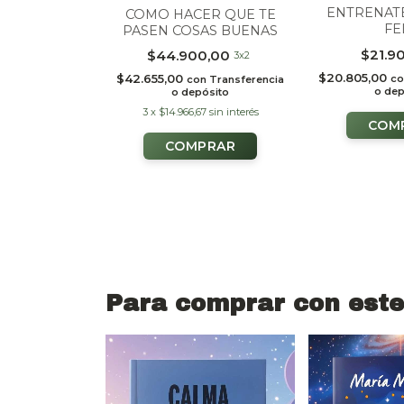
OS ROTOS
ENTRENATE
COMO HACER QUE TE
FE
PASEN COSAS BUENAS
0,00
3x2
$21.9
$44.900,00
3x2
n
Transferencia
$20.805,00
$42.655,00
co
con
Transferencia
ósito
o dep
o depósito
3
x
$14.966,67
sin interés
Para comprar con este