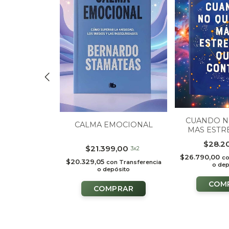
O: TENEMOS
CUANDO N
CALMA EMOCIONAL
ABLAR
MAS ESTR
CON
99,00
$28.2
$21.399,00
3x2
n
Transferencia
$26.790,00
c
$20.329,05
con
Transferencia
ósito
o dep
o depósito