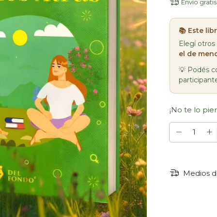
Envío gratis
📚 Este li
Elegí otros
el de meno
💡 Podés co
participant
¡No te lo pier
Medios d