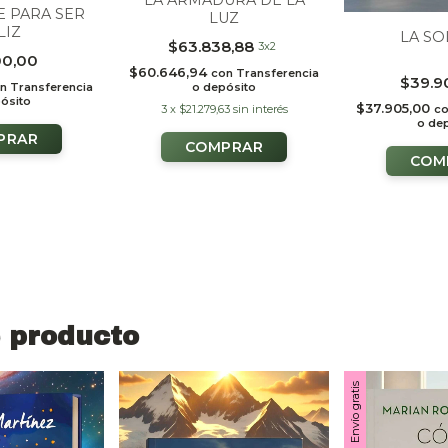
LA ARMADURA DE LA
 PARA SER
LUZ
LIZ
LA S
$63.838,88
3x2
00,00
$60.646,94
con
Transferencia
$39.9
o depósito
n
Transferencia
ósito
$37.905,00
3
x
$21.279,63
sin interés
c
o de
 producto
Envío gratis