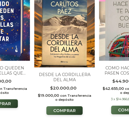
O QUEDEN
COMO HAC
ELLAS QUE
PASEN CO
DESDE LA CORDILLERA
TAR
DEL ALMA
00,00
$44.90
$20.000,00
$42.655,00
on
Transferencia
c
ósito
o de
$19.000,00
con
Transferencia
3
x
$14.966,
o depósito