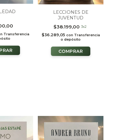
NO ESTA
OLEDAD
LECCIONES DE
$30.2
JUVENTUD
00,00
$28.728,00
$38.199,00
c
3x2
o de
on
Transferencia
$36.289,05
con
Transferencia
pósito
o depósito