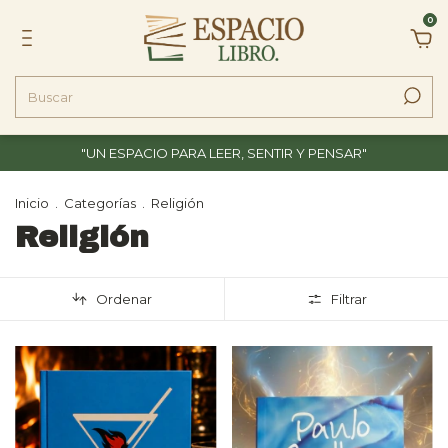
0
"UN ESPACIO PARA LEER, SENTIR Y PENSAR"
Inicio
.
Categorías
.
Religión
Religión
Ordenar
Filtrar