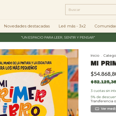
Novedades destacadas
Leé más - 3x2
Comunidad
"UN ESPACIO PARA LEER, SENTIR Y PENSAR"
Inicio
.
Catego
MI PRI
$54.868,8
$52.125,3
3
cuotas sin in
5% de descue
Transferencia 
Ver más 