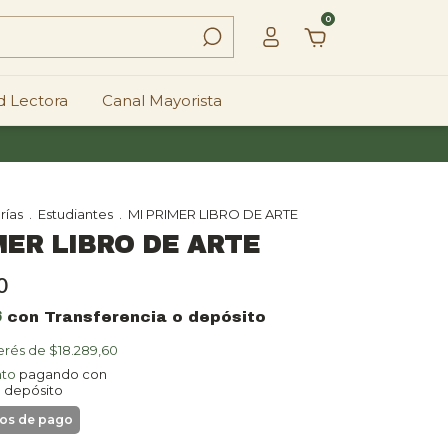
0
 Lectora
Canal Mayorista
rías
.
Estudiantes
.
MI PRIMER LIBRO DE ARTE
MER LIBRO DE ARTE
0
6
con
Transferencia o depósito
terés de
$18.289,60
nto
pagando con
o depósito
detalles