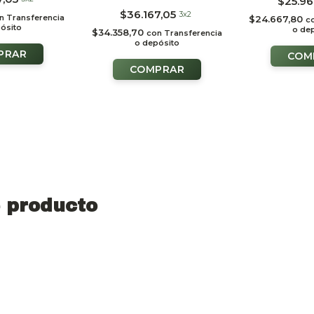
$25.96
SALU
$36.167,05
3x2
n
Transferencia
$24.667,80
c
ósito
o de
$34.358,70
con
Transferencia
o depósito
 producto