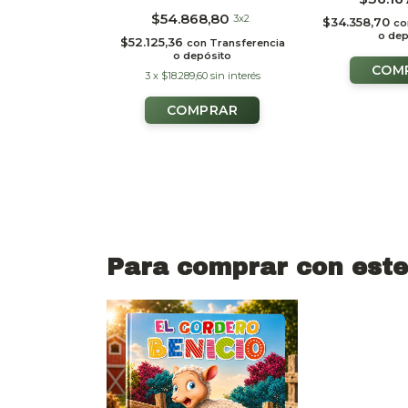
n
Transferencia
$54.868,80
3x2
$34.358,70
ósito
co
o dep
$52.125,36
con
Transferencia
o depósito
3
x
$18.289,60
sin interés
Para comprar con este