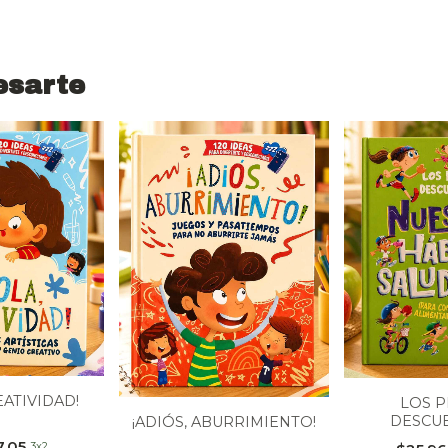
esarte
EATIVIDAD!
LOS 
DESCU
¡ADIÓS, ABURRIMIENTO!
NUESTRO
7,05
3x2