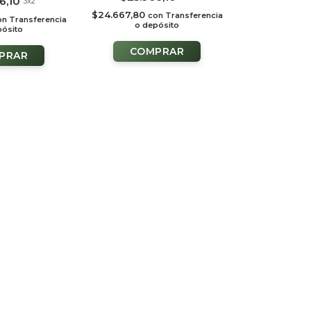
6,10
3x2
DABLES
o de
$24.667,80
con
Transferencia
on
Transferencia
o depósito
pósito