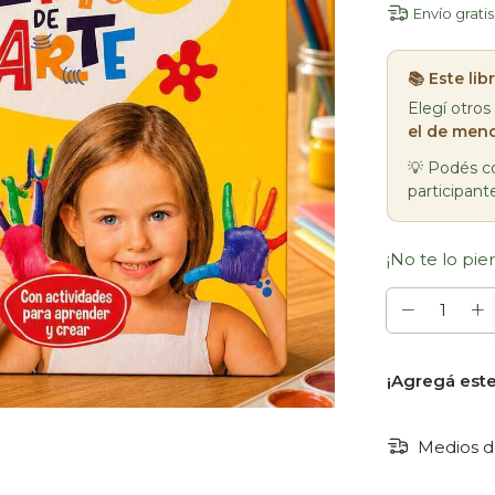
Envío gratis
📚 Este li
Elegí otros
el de meno
💡 Podés co
participant
¡No te lo pier
¡Agregá est
Medios d