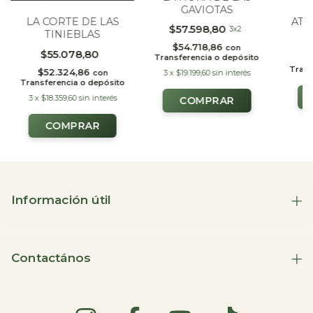
GAVIOTAS
ATO
LA CORTE DE LAS
$57.598,80
3x2
TINIEBLAS
$54.718,86
con
$55.078,80
Transferencia o depósito
$
Trans
$52.324,86
con
3
x
$19.199,60
sin interés
Transferencia o depósito
3
x
$18.359,60
sin interés
Información útil
Contactános