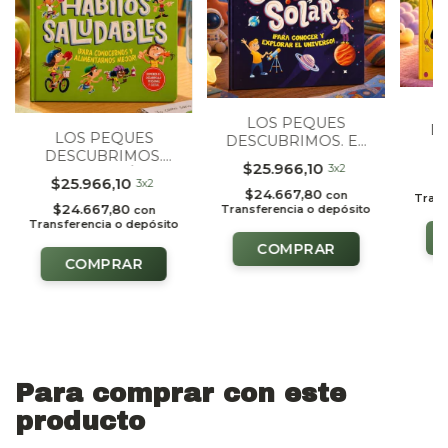
LOS PEQUES
D
LOS PEQUES
DESCUBRIMOS. EL
DESCUBRIMOS.
$
SISTEMA SOLAR
$25.966,10
3x2
NUESTROS HÁBITOS
$25.966,10
$
3x2
SALUDABLES
$24.667,80
con
Trans
$24.667,80
Transferencia o depósito
con
Transferencia o depósito
Para comprar con este
producto