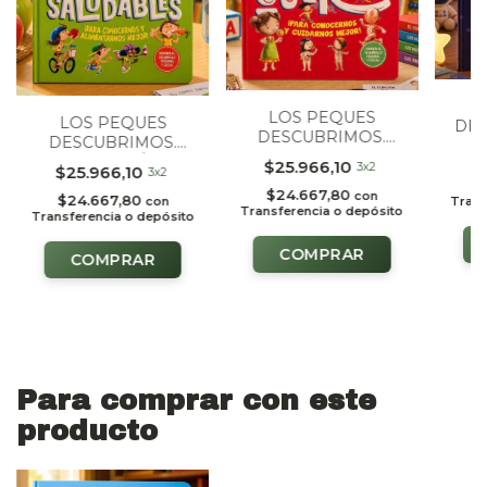
LOS PEQUES
LOS PEQUES
DES
DESCUBRIMOS.
DESCUBRIMOS.
SI
$
NUESTRO CUERPO
NUESTROS HÁBITOS
$25.966,10
3x2
$25.966,10
3x2
SALUDABLES
$
$24.667,80
con
$24.667,80
Trans
con
Transferencia o depósito
Transferencia o depósito
Para comprar con este
producto