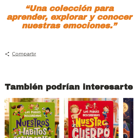
“Una colección para
aprender, explorar y conocer
nuestras emociones.”
Compartir
También podrían interesarte