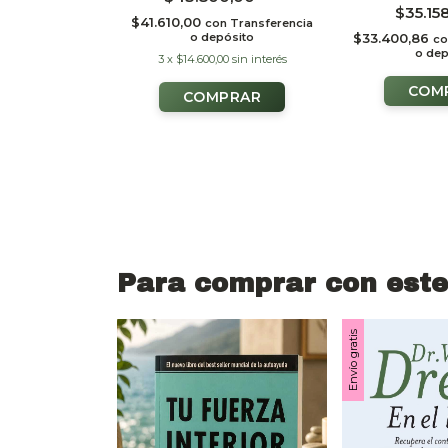
0,00
3x2
$35.15
$41.610,00
con
Transferencia
o depósito
n
Transferencia
$33.400,86
co
ósito
o dep
3
x
$14.600,00
sin interés
Para comprar con este
Envío gratis