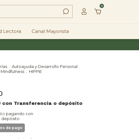
0
 Lectora
Canal Mayorista
rías
.
Autoayuda y Desarrollo Personal
.
y Mindfulness
.
HIPPIE
0
6
con
Transferencia o depósito
nto
pagando con
o depósito
detalles