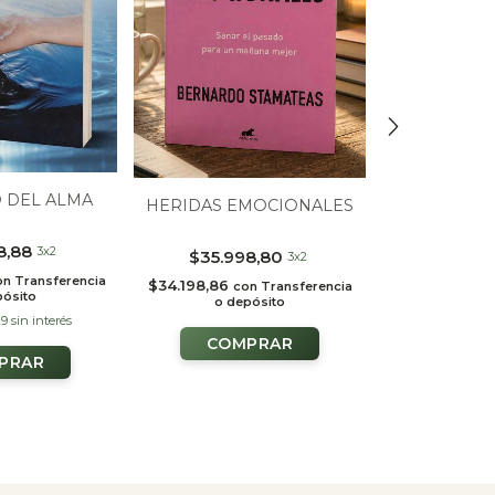
NUDOS 
O DEL ALMA
HERIDAS EMOCIONALES
$39.5
8,88
3x2
$35.998,80
3x2
$37.618,86
c
on
Transferencia
o de
$34.198,86
con
Transferencia
pósito
o depósito
29
sin interés