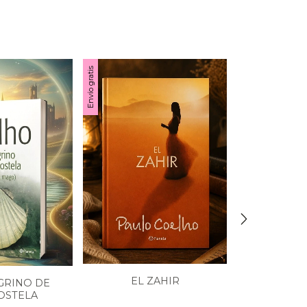
Envío gratis
LAS VA
EL ZAHIR
GRINO DE
OSTELA