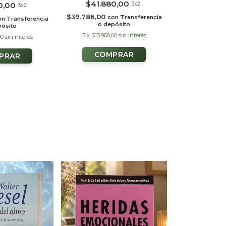
$35.9
$41.880,00
3x2
0,00
3x2
$34.198,86
c
$39.786,00
con
Transferencia
on
Transferencia
o de
o depósito
pósito
3
x
$13.960,00
sin interés
00
sin interés