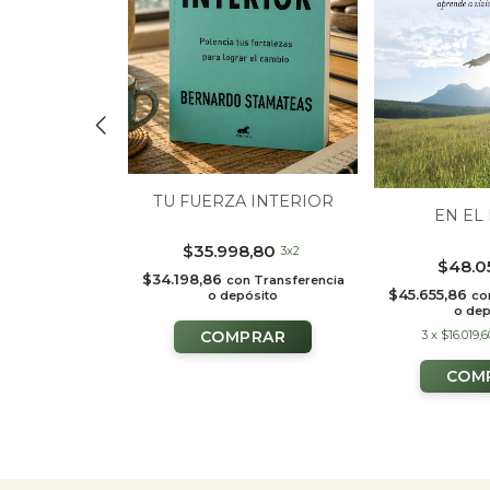
TU FUERZA INTERIOR
TU Y YO
EN EL 
$35.998,80
8,80
3x2
3x2
$48.0
$34.198,86
con
Transferencia
n
Transferencia
$45.655,86
co
o depósito
ósito
o dep
0
sin interés
3
x
$16.019,6