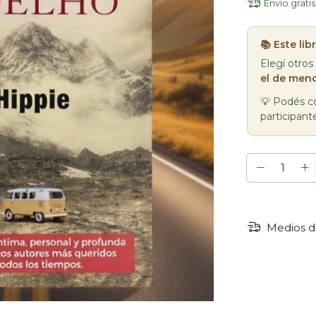
Envío gratis
📚 Este li
Elegí otros
el de meno
💡 Podés co
participant
Medios d