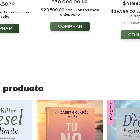
$30.000,00
3x2
$41.88
8,80
3x2
$28.500,00
con
Transferencia
$39.786,00
c
n
Transferencia
o depósito
o de
ósito
3
x
$13.960,
 producto
Envío gratis