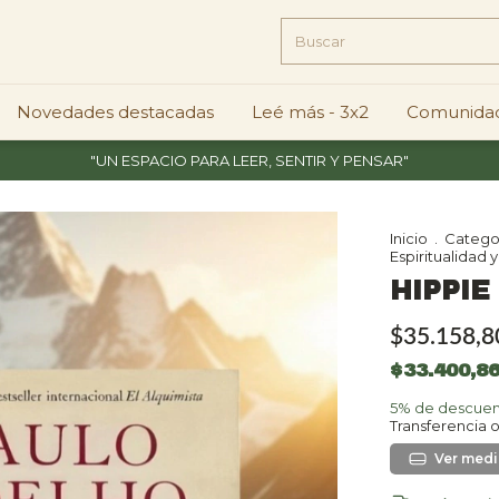
Novedades destacadas
Leé más - 3x2
Comunidad
"UN ESPACIO PARA LEER, SENTIR Y PENSAR"
Inicio
.
Catego
Espiritualidad 
HIPPIE
$35.158,8
$33.400,8
5% de descue
Transferencia 
Ver más 