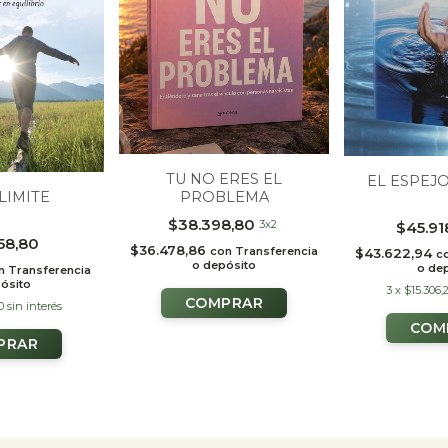
TU NO ERES EL
EL ESPEJ
PROBLEMA
LIMITE
$38.398,80
3x2
$45.91
58,80
$36.478,86
con
Transferencia
$43.622,94
c
o depósito
o de
n
Transferencia
ósito
3
x
$15.306,
0
sin interés