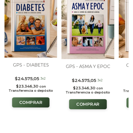
GPS - DIABETES
GP
GPS - ASMA Y EPOC
$24.575,05
$
3x2
$24.575,05
3x2
$23.346,30
$
con
$23.346,30
con
Transferencia o depósito
Trans
Transferencia o depósito