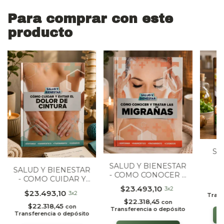
Para comprar con este
producto
SE
SALUD Y BIENESTAR
SALUD Y BIENESTAR
$
- COMO CONOCER Y
- COMO CUIDAR Y
TRATAR LAS
$
EVITAR EL DOLOR
$23.493,10
3x2
MIGRAÑAS
$23.493,10
3x2
Trans
DE CINTURA
$22.318,45
con
$22.318,45
con
Transferencia o depósito
Transferencia o depósito