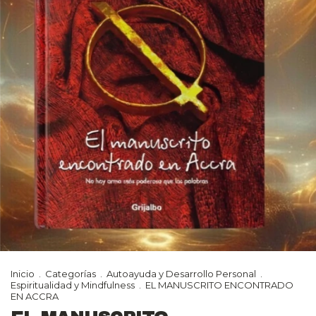
Inicio
.
Categorías
.
Autoayuda y Desarrollo Personal
.
Espiritualidad y Mindfulness
.
EL MANUSCRITO ENCONTRADO
EN ACCRA