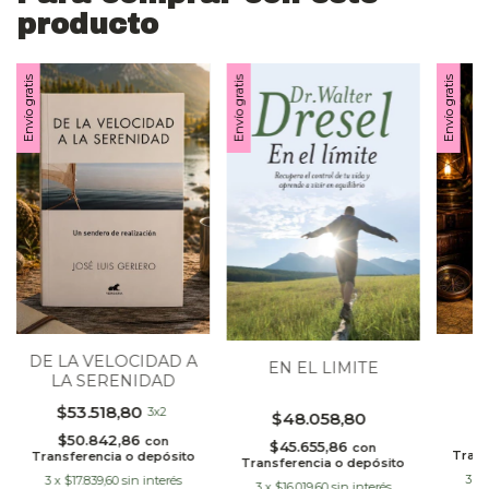
producto
Envío gratis
Envío gratis
Envío gratis
E
DE LA VELOCIDAD A
EN EL LIMITE
LA SERENIDAD
$
$53.518,80
3x2
$48.058,80
$
$50.842,86
con
$45.655,86
con
Trans
Transferencia o depósito
Transferencia o depósito
3
x
3
x
$17.839,60
sin interés
3
x
$16.019,60
sin interés