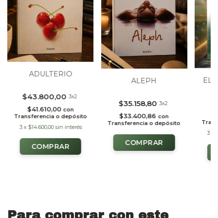
ADULTERIO
EL 
ALEPH
C
$43.800,00
3x2
$
$35.158,80
3x2
$41.610,00
con
$
$33.400,86
Transferencia o depósito
con
Trans
Transferencia o depósito
3
x
$14.600,00
sin interés
3
x
Para comprar con este