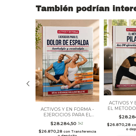
También podrían inter
 SALUD -
AS SIN
TEROL
ACTIVOS Y 
4,50
3x2
EL METODO 
ACTIVOS Y EN FORMA -
n
Transferencia
EJERCICIOS PARA EL
$28.28
ósito
DOLOR DE ESPALDA
$28.284,50
3x2
$26.870,28
c
o dep
$26.870,28
con
Transferencia
o depósito