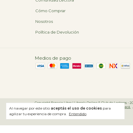
Comunidad Lectora
Cómo Comprar
Nosotros
Política de Devolución
Medios de pago
Copyright Espacio Libro | Librería Online & Club de Lectores - 2
Defensa de las y los consumidores. Para reclamos
ingresá acá.
Al navegar por este sitio
aceptás el uso de cookies
para
agilizar tu experiencia de compra.
Entendido