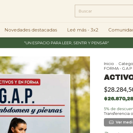
Novedades destacadas
Leé más - 3x2
Comunidad
"UN ESPACIO PARA LEER, SENTIR Y PENSAR"
Inicio
.
Catego
FORMA - G.A.P
ACTIVO
$28.284,5
$26.870,2
5% de descue
Transferencia 
Ver más 