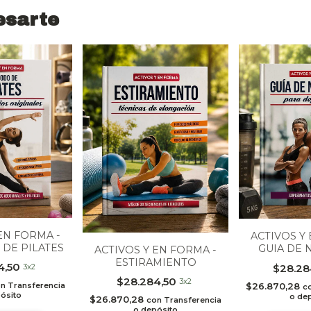
esarte
EN FORMA -
ACTIVOS Y
DE PILATES
GUIA DE 
ACTIVOS Y EN FORMA -
PARA DE
ESTIRAMIENTO
4,50
$28.28
3x2
$28.284,50
3x2
$26.870,28
on
Transferencia
c
ósito
o de
$26.870,28
con
Transferencia
o depósito