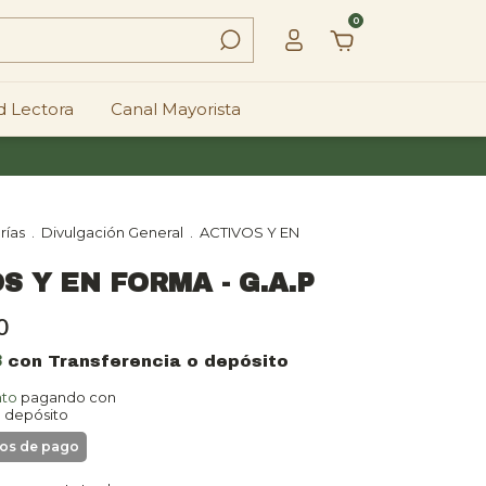
0
 Lectora
Canal Mayorista
rías
.
Divulgación General
.
ACTIVOS Y EN
S Y EN FORMA - G.A.P
0
8
con
Transferencia o depósito
nto
pagando con
o depósito
detalles