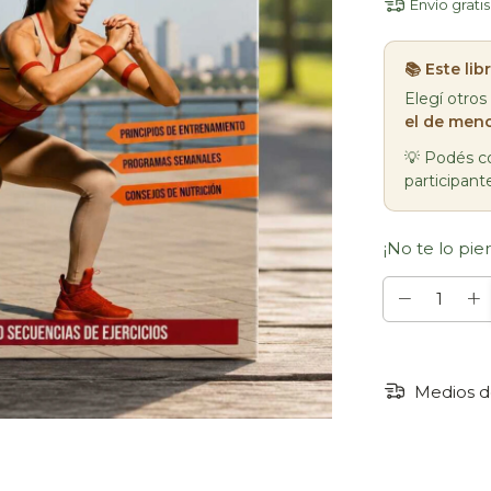
Envío gratis
📚 Este li
Elegí otros
el de meno
💡 Podés co
participant
¡No te lo pier
Medios d