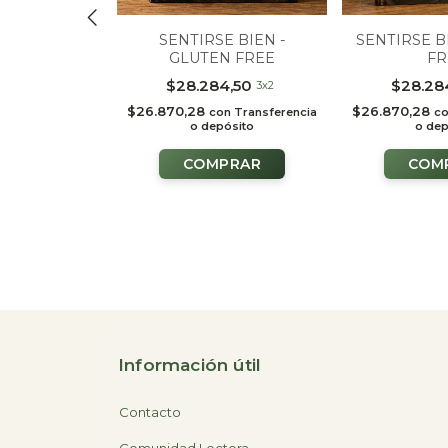
SENTIRSE BIEN -
SENTIRSE B
GLUTEN FREE
FR
ERTENSION
$28.284,50
$28.28
3x2
$26.870,28
$26.870,28
con
Transferencia
c
5,05
3x2
o depósito
o dep
n
Transferencia
ósito
Información útil
Contacto