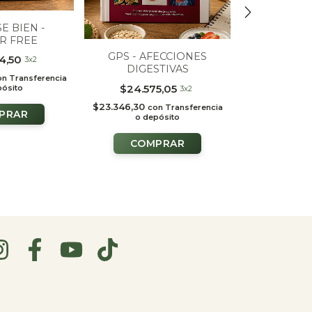
E BIEN -
R FREE
GPS - AFECCIONES
4,50
3x2
DIGESTIVAS
GPS - C
on
Transferencia
$24.575,05
pósito
3x2
$23.346,30
con
Transferencia
$24.5
o depósito
$23.346,30
c
o de