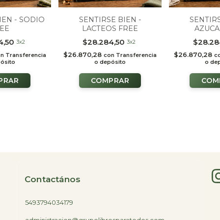
IEN - SODIO
SENTIRSE BIEN -
SENTIRS
EE
LACTEOS FREE
AZUCA
4,50
$28.284,50
$28.28
3x2
3x2
$26.870,28
$26.870,28
on
Transferencia
con
Transferencia
c
ósito
o depósito
o de
Contactános
5493794034179