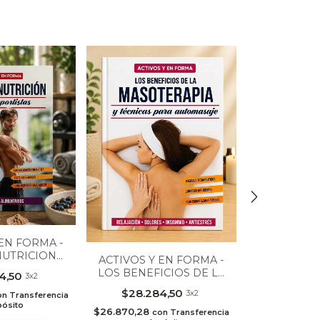
 EN FORMA -
NUTRICION
ACTIVOS Y EN FORMA -
ACTIVOS Y
PORTISTAS
LOS BENEFICIOS DE LA
4,50
RUN
3x2
MASOTERAPIA
$28.284,50
3x2
$28.2
on
Transferencia
pósito
$26.870,28
con
Transferencia
$26.870,28
c